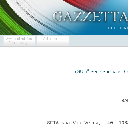
Avviso di rettifica
Atti correlati
Errata corrige
a
(GU 5
Serie Speciale - Co
                            BAN
  SETA spa Via Verga,  40  100