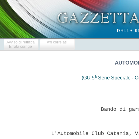
Avviso di rettifica
Atti correlati
Errata corrige
AUTOMOB
a
(GU 5
Serie Speciale - Co
                  Bando di gar
  L'Automobile Club Catania, V