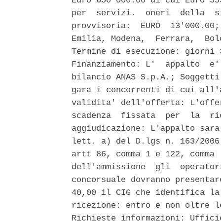
Euro 650'000.00 di cui Euro 55
per  servizi.  oneri  della  s
provvisoria:  EURO  13'000.00;
Emilia, Modena,  Ferrara,  Bol
Termine di esecuzione: giorni 
Finanziamento: L'  appalto  e'
bilancio ANAS S.p.A.; Soggetti
gara i concorrenti di cui all'
validita' dell'offerta: L'offe
scadenza  fissata  per  la  ri
aggiudicazione: L'appalto sara
lett. a) del D.lgs n. 163/2006
artt 86, comma 1 e 122, comma 
dell'ammissione  gli  operator
concorsuale dovranno presentar
40,00 il CIG che identifica la
ricezione: entro e non oltre l
Richieste informazioni: Uffici