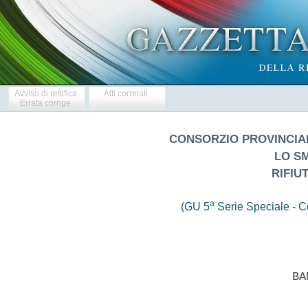
Avviso di rettifica
Atti correlati
Errata corrige
CONSORZIO PROVINCIA
LO S
RIFIU
a
(GU 5
Serie Speciale - Co
                            BAN