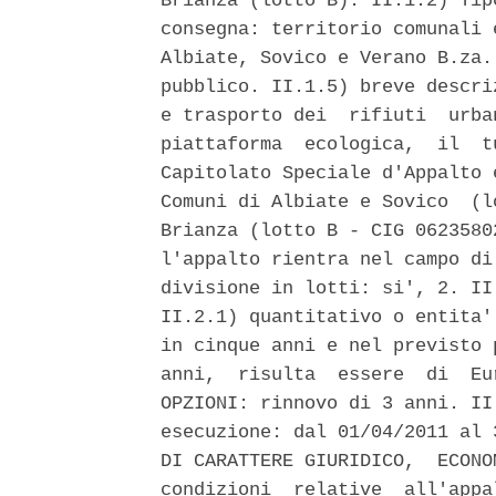
Brianza (lotto B). II.1.2) Tip
consegna: territorio comunali 
Albiate, Sovico e Verano B.za.
pubblico. II.1.5) breve descri
e trasporto dei  rifiuti  urba
piattaforma  ecologica,  il  t
Capitolato Speciale d'Appalto 
Comuni di Albiate e Sovico  (l
Brianza (lotto B - CIG 0623580
l'appalto rientra nel campo di
divisione in lotti: si', 2. II
II.2.1) quantitativo o entita'
in cinque anni e nel previsto 
anni,  risulta  essere  di  Eu
OPZIONI: rinnovo di 3 anni. II
esecuzione: dal 01/04/2011 al 
DI CARATTERE GIURIDICO,  ECONO
condizioni  relative  all'appa