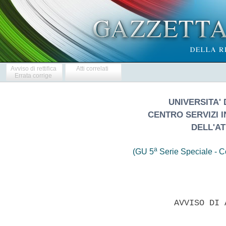
Avviso di rettifica
Atti correlati
Errata corrige
UNIVERSITA' 
CENTRO SERVIZI I
DELL'A
a
(GU 5
Serie Speciale - Co
                    AVVISO DI 