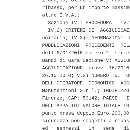
2.000,00, oltre I.V.A., quali 
ribasso, per un importo massim
oltre I.V.A.; 

  Sezione IV : PROCEDURA - IV.
  IV.2) CRITERI DI  AGGIUDICAZ
unitario; IV.3) INFORMAZIONI  
PUBBLICAZIONI  PRECEDENTI  REL
dell'8/01/2010 numero 2, serie
Bandi di Gara Sezione V: AGGIU
AGGIUDICAZIONE: provv. 76/2010
26.10.2010; V.2) NUMERO  DI  O
DELL'OPERATORE  ECONOMICO  AGG
Manutenzioni S.r.l.; INDIRIZZO
Firenze; CAP: 50142; PAESE:  I
DELL'APPALTO; VALORE TOTALE IN
punto presa doppio Euro 200,00
sicurezza non soggetti a ribas
ed   espressi   in   sede   di