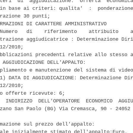
teri  di  aggiudicazione:  Offerta  economica
in base ai criteri: qualita'  :  ponderazione
razione 30 punti; 

RMAZIONI DI CARATTERE AMMINISTRATIVO 

Numero   di    riferimento    attribuito    a
trazione aggiudicatrice : Determinazione Diri
12/2010; 

bblicazioni precedenti relative allo stesso a
 AGGIUDICAZIONE DELL'APPALTO: 

pliamento e manutenzione del sistema di video
1) DATA DI AGGIUDICAZIONE: Determinazione Dir
12/2010; 

o offerte ricevute: 6; 

  INDIRIZZO  DELL'OPERATORE  ECONOMICO  AGGIU
zano San Paolo (BG) Via Cremasca, 90 - 24052 
mazione sul prezzo dell'appalto: 

ale inizialmente stimato dell'appalto:Euro.  