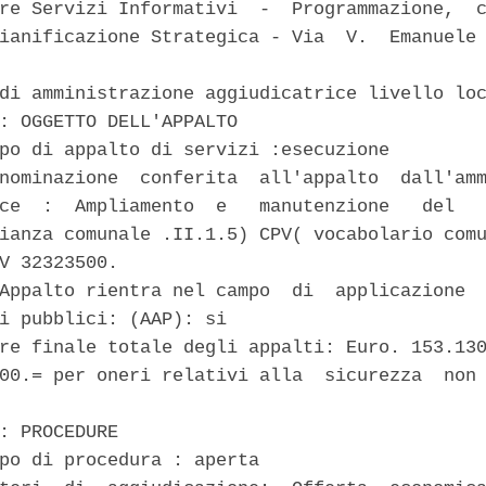
re Servizi Informativi  -  Programmazione,  c
ianificazione Strategica - Via  V.  Emanuele 
di amministrazione aggiudicatrice livello loc
: OGGETTO DELL'APPALTO 

po di appalto di servizi :esecuzione 

nominazione  conferita  all'appalto  dall'amm
ce  :  Ampliamento  e   manutenzione   del   
ianza comunale .II.1.5) CPV( vocabolario comu
V 32323500. 

Appalto rientra nel campo  di  applicazione  
i pubblici: (AAP): si 

re finale totale degli appalti: Euro. 153.130
00.= per oneri relativi alla  sicurezza  non 
: PROCEDURE 

po di procedura : aperta 
