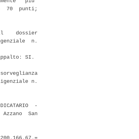
mente   piu'

  70  punti;

l    dossier

genziale  n.

ppalto: SI. 

sorveglianza

igenziale n.

DICATARIO  -

 Azzano  San

200.166.67.=
