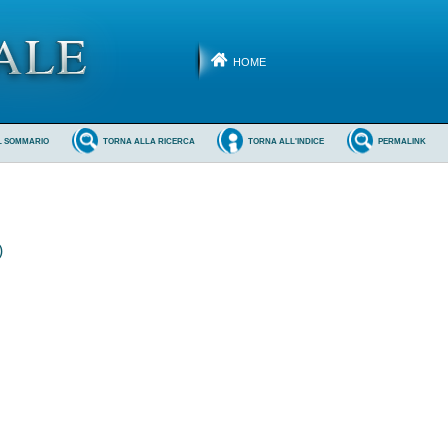
HOME
L SOMMARIO
TORNA ALLA RICERCA
TORNA ALL'INDICE
PERMALINK
)