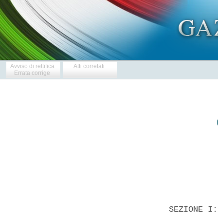
Avviso di rettifica
Atti correlati
Errata corrige
            
  SEZIONE I: