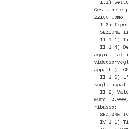
  1.1) Setto
Gestione e p
22100 Como 

  I.2) Tipo 
  SEZIONE II
  II.1.1) Ti
  II.1.4) De
aggiudicatri
videosorvegl
appalti): CP
  II.1.6) L'
sugli appalt
  II.2) Valo
Euro. 3.000,
ribasso; 

  SEZIONE IV
  IV.1.1) Ti