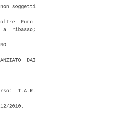
non soggetti

oltre  Euro.

 a  ribasso;

NO 

ANZIATO  DAI

rso:  T.A.R.

12/2010. 


