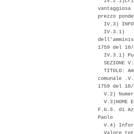
  IV.2.1)Cri
vantaggiosa 
prezzo ponde
  IV.3) INFO
  IV.3.1)   
dell'amminis
1759 del 10/
  IV.3.1) Pu
  SEZIONE V:
  TITOLO: Am
comunale .V.
1759 del 10/
  V.2) Numer
  V.3)NOME E
F.G.S. di Az
Paolo 

  V.4) Infor
  Valore tot