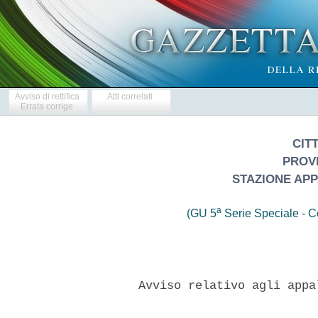
Avviso di rettifica
Atti correlati
Errata corrige
CIT
PROVI
STAZIONE APP
a
(GU 5
Serie Speciale - Co
     Avviso relativo agli appa