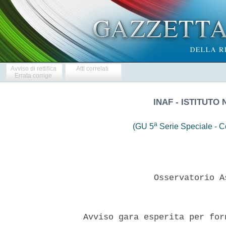
Avviso di rettifica
Atti correlati
Errata corrige
INAF - ISTITUTO
a
(GU 5
Serie Speciale - Co
                Osservatorio A
  Avviso gara esperita per for