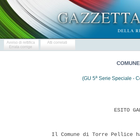
Avviso di rettifica
Atti correlati
Errata corrige
COMUNE 
a
(GU 5
Serie Speciale - Co
                      ESITO GA
  Il Comune di Torre Pellice h