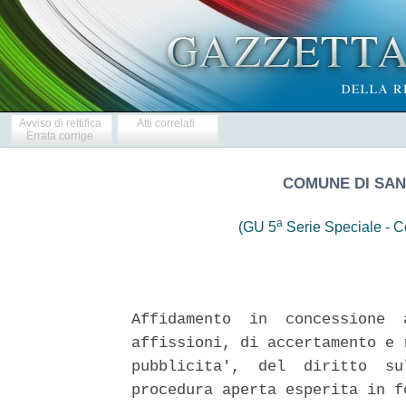
Avviso di rettifica
Atti correlati
Errata corrige
COMUNE DI SAN
a
(GU 5
Serie Speciale - Co
Affidamento  in  concessione  
affissioni, di accertamento e 
pubblicita',  del  diritto  su
procedura aperta esperita in f