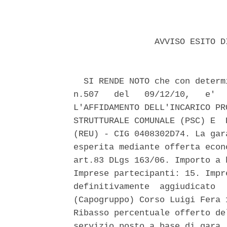
                AVVISO ESITO D
  SI RENDE NOTO che con determ
n.507   del   09/12/10,   e'  
L'AFFIDAMENTO DELL'INCARICO PR
STRUTTURALE COMUNALE (PSC) E  
(REU) - CIG 0408302D74. La gar
esperita mediante offerta econ
art.83 DLgs 163/06. Importo a 
Imprese partecipanti: 15. Impr
definitivamente  aggiudicato  
(Capogruppo) Corso Luigi Fera 
Ribasso percentuale offerto de
servizio posto a base di gara,