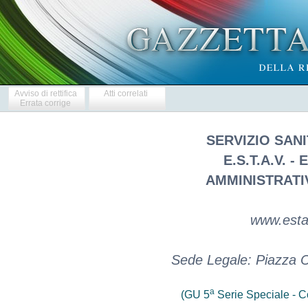
Avviso di rettifica
Atti correlati
Errata corrige
SERVIZIO SAN
E.S.T.A.V. -
AMMINISTRATI
www.estav
Sede Legale: Piazza C
a
(GU 5
Serie Speciale - Co