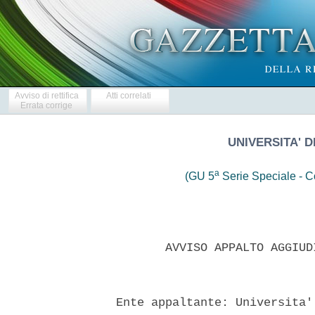
Avviso di rettifica
Atti correlati
Errata corrige
UNIVERSITA' D
a
(GU 5
Serie Speciale - Co
         AVVISO APPALTO AGGIUD
  Ente appaltante: Universita'