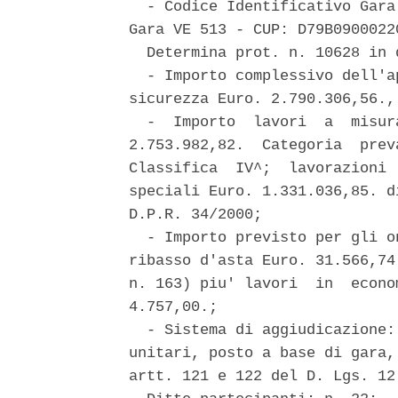
  - Codice Identificativo Gara
Gara VE 513 - CUP: D79B09000220
  Determina prot. n. 10628 in 
  - Importo complessivo dell'a
sicurezza Euro. 2.790.306,56., 
  -  Importo  lavori  a  misur
2.753.982,82.  Categoria  prev
Classifica  IV^;  lavorazioni 
speciali Euro. 1.331.036,85. d
D.P.R. 34/2000; 

  - Importo previsto per gli o
ribasso d'asta Euro. 31.566,74
n. 163) piu' lavori  in  econo
4.757,00.; 

  - Sistema di aggiudicazione:
unitari, posto a base di gara,
artt. 121 e 122 del D. Lgs. 12