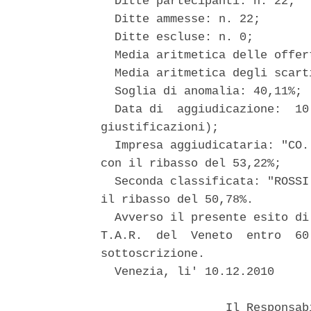
  Ditte partecipanti: n. 22; 

  Ditte ammesse: n. 22; 

  Ditte escluse: n. 0; 

  Media aritmetica delle offer
  Media aritmetica degli scarti
  Soglia di anomalia: 40,11%; 

  Data di  aggiudicazione:  10
giustificazioni); 

  Impresa aggiudicataria: "CO.
con il ribasso del 53,22%; 

  Seconda classificata: "ROSSI
il ribasso del 50,78%. 

  Avverso il presente esito di
T.A.R.  del  Veneto  entro  60
sottoscrizione. 

  Venezia, li' 10.12.2010 

                  Il Responsab