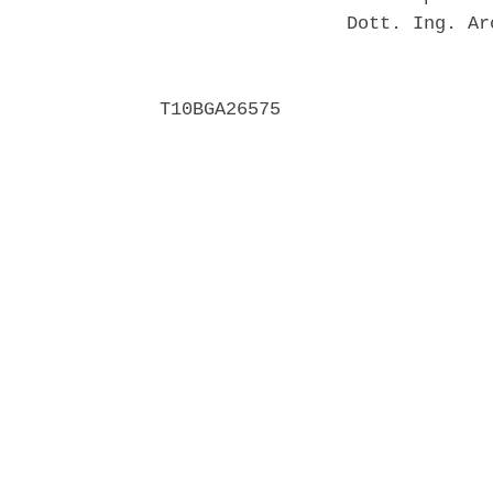
                 Dott. Ing. Ar