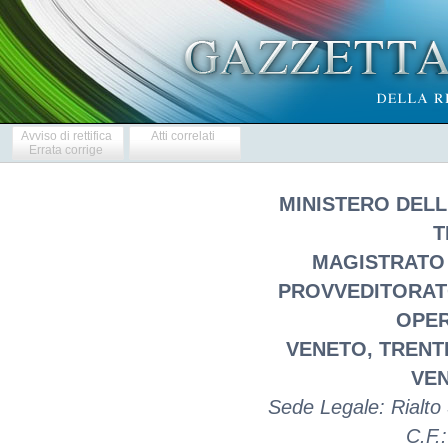
Avviso di rettifica
Atti correlati
Errata corrige
MINISTERO DELL
T
MAGISTRATO 
PROVVEDITORAT
OPER
VENETO, TRENTI
VEN
Sede Legale: Rialto
C.F.