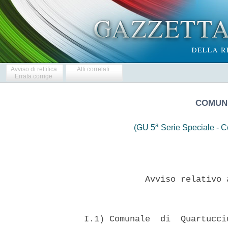
Avviso di rettifica
Atti correlati
Errata corrige
COMUNE
a
(GU 5
Serie Speciale - Co
              Avviso relativo 
  I.1) Comunale  di  Quartucci