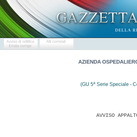
Avviso di rettifica
Atti correlati
Errata corrige
AZIENDA OSPEDALIERO
a
(GU 5
Serie Speciale - Co
                 AVVISO APPALT