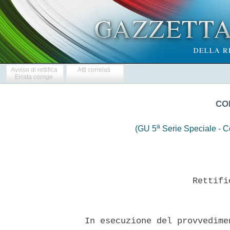
Avviso di rettifica
Atti correlati
Errata corrige
CO
a
(GU 5
Serie Speciale - Co
                       Rettifi
  In esecuzione del provvedime