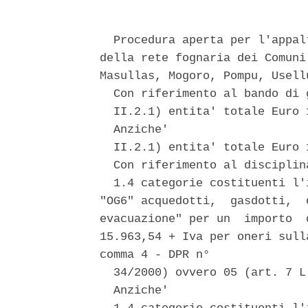
  Procedura aperta per l'appal
della rete fognaria dei Comuni
Masullas, Mogoro, Pompu, Usell
  Con riferimento al bando di g
  II.2.1) entita' totale Euro 1
  Anziche' 

  II.2.1) entita' totale Euro 1
  Con riferimento al disciplina
  1.4 categorie costituenti l'
"OG6" acquedotti,  gasdotti,  
evacuazione" per un  importo  
15.963,54 + Iva per oneri sull
comma 4 - DPR n° 

  34/2000) ovvero 05 (art. 7 L
  Anziche' 
