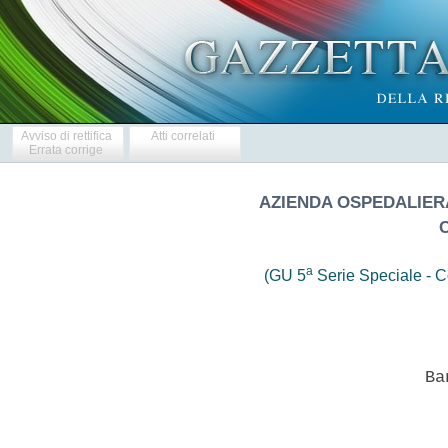
Avviso di rettifica
Atti correlati
Errata corrige
AZIENDA OSPEDALIERA
a
(GU 5
Serie Speciale - Co
                            Ban