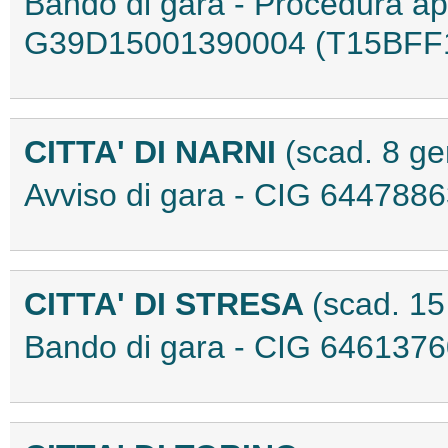
Bando di gara - Procedura a
G39D15001390004 (T15BFF
CITTA' DI NARNI
(scad. 8 g
Avviso di gara - CIG 64478
CITTA' DI STRESA
(scad. 1
Bando di gara - CIG 646137