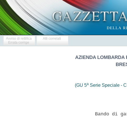
Avviso di rettifica
Atti correlati
Errata corrige
AZIENDA LOMBARDA PE
BRE
a
(GU 5
Serie Speciale - Co
                   Bando di ga