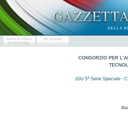
Avviso di rettifica
Atti correlati
Errata corrige
CONSORZIO PER L'AR
TECNOL
a
(GU 5
Serie Speciale - Co
                            Ban