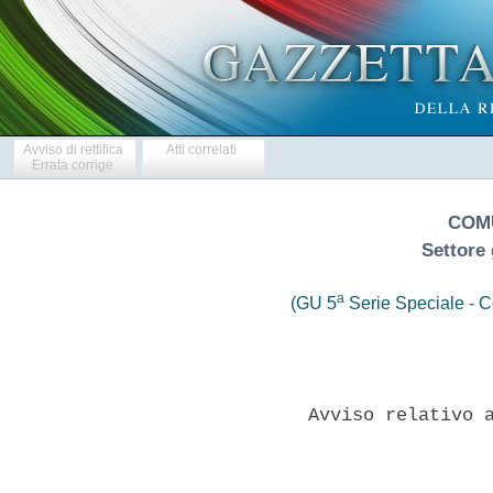
Avviso di rettifica
Atti correlati
Errata corrige
COM
Settore 
a
(GU 5
Serie Speciale - Co
              Avviso relativo a