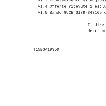
  VI.3 Provvedimento di aggiudi
  VI.4 Offerte ricevute 1 esclu
  VI.5 Bando GUCE S189-343165 d
                       Il diret
                       dott. Nu