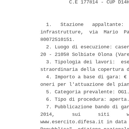
          C.E 177814 - CUP D14H
  1.   Stazione   appaltante:  
infrastrutture,  via  Mario  Pa
80072510151. 

  2. Luogo di esecuzione: caser
20 - 21058 Solbiate Olona (Vare
  3. Tipologia dei lavori:  ese
straordinaria della copertura d
  4. Importo a base di gara: € 
oneri per l'attuazione del pian
  5. Categoria prevalente: OG1.
  6. Tipo di procedura: aperta.
  7. Pubblicazione bando di gar
2014,      sui      siti      w
www.esercito.difesa.it in data 