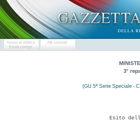
Avviso di rettifica
Atti correlati
Errata corrige
MINIST
3° repa
a
(GU 5
Serie Speciale - Co
                     Esito dell