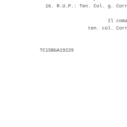
  16. R.U.P.: Ten. Col. g. Corr
                        Il coma
                 ten. col. Corr