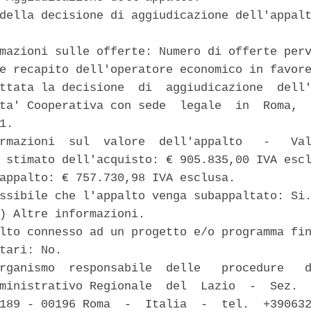
della decisione di aggiudicazione dell'appalt
mazioni sulle offerte: Numero di offerte perv
e recapito dell'operatore economico in favore
ttata la decisione  di  aggiudicazione  dell'
ta' Cooperativa con sede  legale  in  Roma,  
1. 

rmazioni  sul  valore  dell'appalto   -   Val
 stimato dell'acquisto: € 905.835,00 IVA escl
appalto: € 757.730,98 IVA esclusa. 

ssibile che l'appalto venga subappaltato: Si.
) Altre informazioni. 

lto connesso ad un progetto e/o programma fin
tari: No. 

rganismo  responsabile  delle   procedure   d
ministrativo Regionale  del  Lazio  -  Sez.  
189 - 00196 Roma  -  Italia  -  tel.  +390632