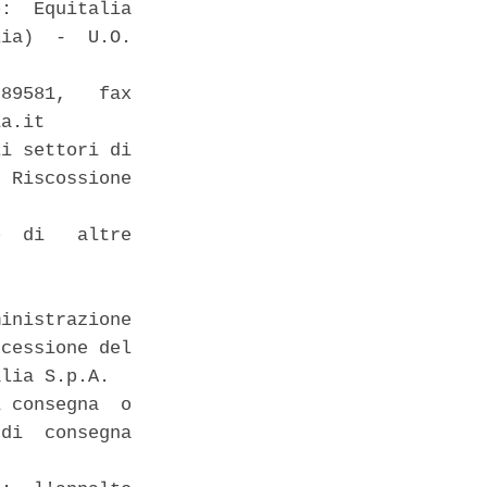
:  Equitalia

ia)  -  U.O.

89581,   fax

a.it 

i settori di

 Riscossione

  di   altre

inistrazione

cessione del

lia S.p.A. 

 consegna  o

di  consegna
