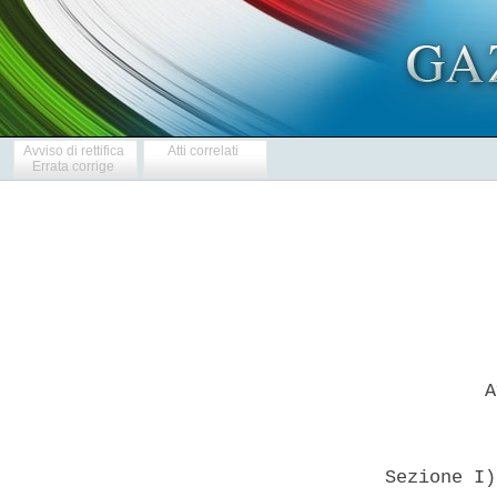
Avviso di rettifica
Atti correlati
Errata corrige
           A
  Sezione I)