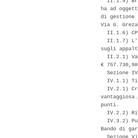
  II.1.5) Br
ha ad oggett
di gestione 
Via G. Greza
  II.1.6) CP
  II.1.7) L'
sugli appalt
  II.2.1) Va
€ 757.730,98
  Sezione IV
  IV.1.1) Ti
  IV.2.1) Cr
vantaggiosa.
punti. 

  IV.2.2) Ri
  IV.3.2) Pu
Bando di gar
  Sezione V)