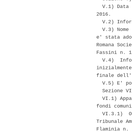
  V.1) Data 
2016. 

  V.2) Infor
  V.3) Nome 
e' stata ado
Romana Socie
Fassini n. 1
  V.4)  Info
inizialmente
finale dell'
  V.5) E' po
  Sezione VI
  VI.1) Appa
fondi comuni
  VI.3.1)  O
Tribunale Am
Flaminia n. 