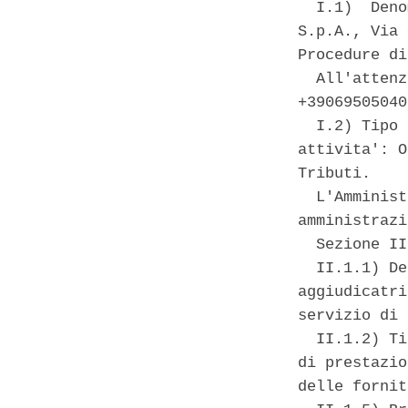
  I.1)  Deno
S.p.A., Via 
Procedure di
  All'attenz
+39069505040
  I.2) Tipo 
attivita': O
Tributi. 

  L'Amminist
amministrazi
  Sezione II
  II.1.1) De
aggiudicatri
servizio di 
  II.1.2) Ti
di prestazio
delle fornit