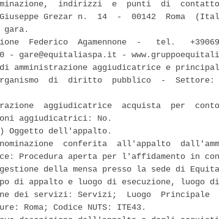
minazione,  indirizzi  e  punti  di  contatto
Giuseppe Grezar n.  14  -  00142  Roma  (Ital
 gara. 

ione  Federico  Agamennone  -   tel.   +39069
0 - gare@equitaliaspa.it - www.gruppoequitali
di amministrazione aggiudicatrice e principal
rganismo  di  diritto  pubblico  -  Settore: 
razione  aggiudicatrice  acquista  per  conto
oni aggiudicatrici: No. 

) Oggetto dell'appalto. 

nominazione  conferita  all'appalto  dall'amm
ce: Procedura aperta per l'affidamento in con
gestione della mensa presso la sede di Equita
po di appalto e luogo di esecuzione, luogo di
ne dei servizi: Servizi;  Luogo  Principale  
ure: Roma; Codice NUTS: ITE43. 
