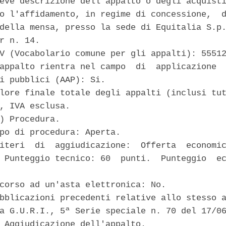
eve descrizione dell'appalto o degli acquisti
o l'affidamento, in regime di concessione,  d
della mensa, presso la sede di Equitalia S.p.
r n. 14. 

V (Vocabolario comune per gli appalti): 55512
appalto rientra nel campo  di  applicazione  
i pubblici (AAP): Si. 

lore finale totale degli appalti (inclusi tut
, IVA esclusa. 

) Procedura. 

po di procedura: Aperta. 

iteri  di  aggiudicazione:  Offerta  economic
 Punteggio tecnico: 60  punti.  Punteggio  ec
corso ad un'asta elettronica: No. 

bblicazioni precedenti relative allo stesso a
a G.U.R.I., 5ª Serie speciale n. 70 del 17/06
 Aggiudicazione dell'appalto. 
