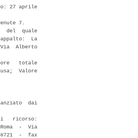
o: 27 aprile

enute 7. 

  del  quale

appalto:  La

Via  Alberto

ore   totale

usa;  Valore

 

anziato  dai

i   ricorso:

Roma  -  Via

8721  -  fax
