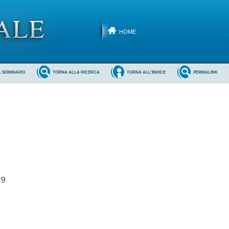
HOME
L SOMMARIO
TORNA ALLA RICERCA
TORNA ALL'INDICE
PERMALINK
9 
