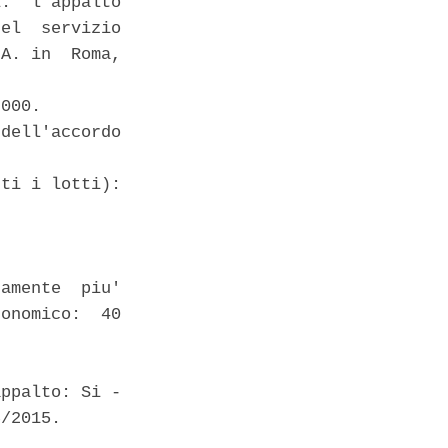
:  l'appalto

el  servizio

A. in  Roma,

000. 

dell'accordo

ti i lotti):

amente  piu'

onomico:  40

ppalto: Si -

/2015. 
