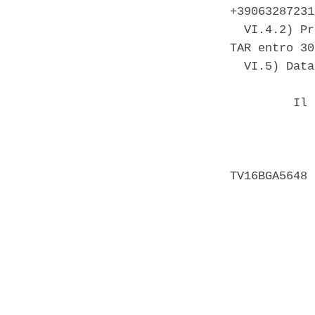
+39063287231
  VI.4.2) Pr
TAR entro 30
  VI.5) Data
         Il 
            