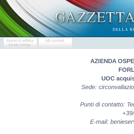
Avviso di rettifica
Atti correlati
Errata corrige
AZIENDA OSPE
FORL
UOC acquisi
Sede: circonvallazi
Punti di contatto: 
+39
E-mail: benieserv