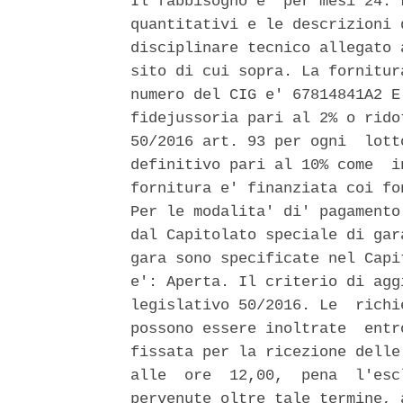
Il fabbisogno e' per mesi 24. 
quantitativi e le descrizioni 
disciplinare tecnico allegato 
sito di cui sopra. La fornitur
numero del CIG e' 67814841A2 E
fidejussoria pari al 2% o rido
50/2016 art. 93 per ogni  lott
definitivo pari al 10% come  i
fornitura e' finanziata coi fo
Per le modalita' di' pagamento
dal Capitolato speciale di gar
gara sono specificate nel Capi
e': Aperta. Il criterio di agg
legislativo 50/2016. Le  richi
possono essere inoltrate  entr
fissata per la ricezione delle
alle  ore  12,00,  pena  l'esc
pervenute oltre tale termine, 