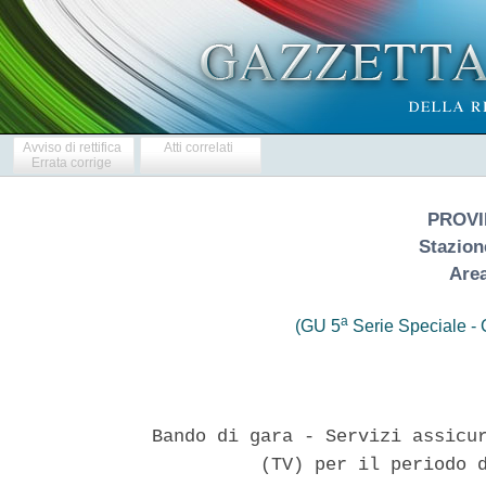
Avviso di rettifica
Atti correlati
Errata corrige
PROVI
Stazion
Area
a
(GU 5
Serie Speciale - C
Bando di gara - Servizi assicur
          (TV) per il periodo d