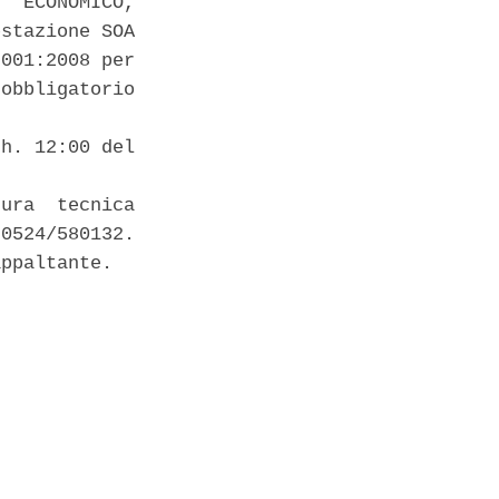
  ECONOMICO,

stazione SOA

001:2008 per

obbligatorio

 

h. 12:00 del

ura  tecnica

0524/580132.

ppaltante. 
