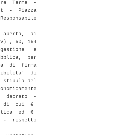
re  Terme  -

t  -  Piazza

Responsabile

 aperta,  ai

v) , 60, 164

gestione   e

bblica,  per

a  di  firma

ibilita'  di

 stipula del

onomicamente

  decreto  -

 di  cui  €.

tica  ed  €.

 -  rispetto
