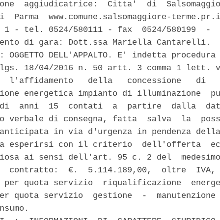
one  aggiudicatrice:  Citta'  di  Salsomaggio
i  Parma  www.comune.salsomaggiore-terme.pr.i
 1 - tel. 0524/580111 - fax  0524/580199  -  
ento di gara: Dott.ssa Mariella Cantarelli. 

: OGGETTO DELL'APPALTO. E' indetta procedura 
lgs. 18/04/2016 n. 50 artt. 3 comma 1 lett. v
  l'affidamento   della   concessione   di   
ione energetica impianto di illuminazione  pu
di  anni  15  contati  a  partire  dalla  dat
o verbale di consegna, fatta  salva  la  poss
anticipata in via d'urgenza in pendenza della
a esperirsi con il criterio  dell'offerta  ec
iosa ai sensi dell'art. 95 c. 2 del  medesimo
  contratto:  €.  5.114.189,00,  oltre  IVA, 
 per quota servizio  riqualificazione  energe
er quota servizio  gestione  -  manutenzione 
nsumo. 
