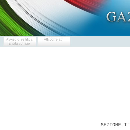
Avviso di rettifica
Atti correlati
Errata corrige
            
  SEZIONE I: