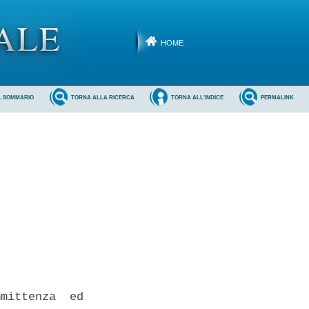
HOME
L SOMMARIO
TORNA ALLA RICERCA
TORNA ALL'INDICE
PERMALINK
mittenza  ed
