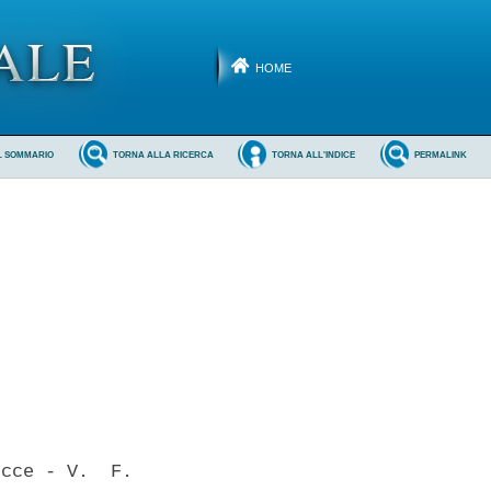
HOME
L SOMMARIO
TORNA ALLA RICERCA
TORNA ALL'INDICE
PERMALINK
cce - V.  F.
