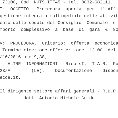
 73100, Cod. NUTS ITF45 - tel. 0832-682111. 

I:  OGGETTO.  Procedura  aperta  per  l'"Affi
gestione integrata multimediale delle attivit
ento delle sedute del Consiglio  Comunale  e 
mporto  complessivo  a  base  di  gara  €  80
V:  PROCEDURA.  Criterio:  offerta  economica
 Termine ricezione offerte:  ore  12.00  del 
/10/2016 ore 9,30; 

:  ALTRE  INFORMAZIONI.  RicorsI:  T.A.R.  Pu
23/A   -    (LE).    Documentazione    dispon
ecce.it. 

Il dirigente settore affari generali - R.U.P.
         dott. Antonio Michele Guido 
