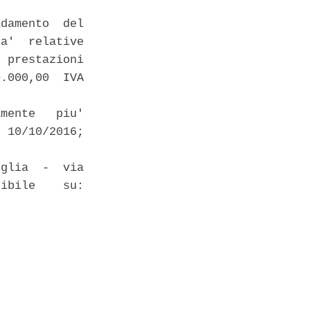
damento  del

a'  relative

 prestazioni

.000,00  IVA

mente   piu'

 10/10/2016;

glia  -  via

ibile    su:

 
