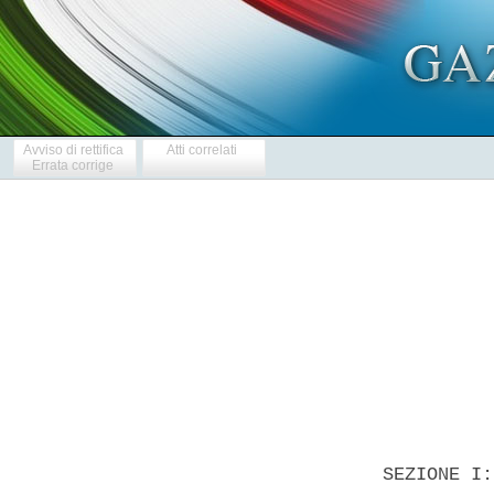
Avviso di rettifica
Atti correlati
Errata corrige
            
  SEZIONE I: