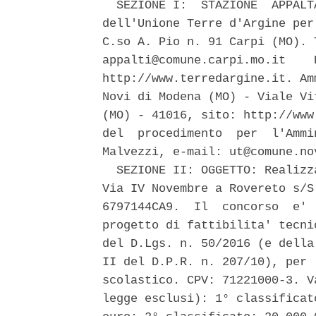
  SEZIONE I:  STAZIONE  APPALT
dell'Unione Terre d'Argine per
C.so A. Pio n. 91 Carpi (MO). 
appalti@comune.carpi.mo.it    
http://www.terredargine.it. Am
Novi di Modena (MO) - Viale Vi
(MO) - 41016, sito: http://www
del  procedimento  per  l'Ammi
Malvezzi, e-mail: ut@comune.nov
  SEZIONE II: OGGETTO: Realizz
Via IV Novembre a Rovereto s/S
6797144CA9.  Il  concorso  e' 
progetto di fattibilita' tecni
del D.Lgs. n. 50/2016 (e della
II del D.P.R. n. 207/10), per 
scolastico. CPV: 71221000-3. V
legge esclusi): 1° classificat