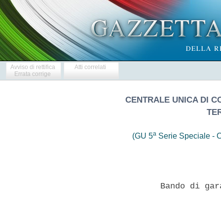
Avviso di rettifica
Atti correlati
Errata corrige
CENTRALE UNICA DI C
TE
a
(GU 5
Serie Speciale - C
                  Bando di gar