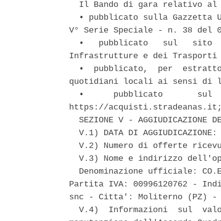
  Il Bando di gara relativo al 
  • pubblicato sulla Gazzetta U
V° Serie Speciale - n. 38 del 0
  •   pubblicato   sul   sito  
Infrastrutture e dei Trasporti 
  •  pubblicato,  per  estratto
quotidiani locali ai sensi di l
  •      pubblicato       sul  
https://acquisti.stradeanas.it;
  SEZIONE V - AGGIUDICAZIONE DE
  V.1) DATA DI AGGIUDICAZIONE: 
  V.2) Numero di offerte ricevu
  V.3) Nome e indirizzo dell'op
  Denominazione ufficiale: CO.E
Partita IVA: 00996120762 - Indi
snc - Citta': Moliterno (PZ) - 
  V.4)  Informazioni  sul  valo