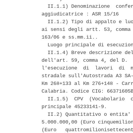
  II.1.1) Denominazione  confer
aggiudicatrice : ASR 15/16 

  II.1.2) Tipo di appalto e luo
ai sensi degli artt. 53, comma 
163/06 e ss.mm.ii.. 

  Luogo principale di esecuzion
  II.1.4) Breve descrizione del
dell'art. 59, comma 4, del D.  
l'esecuzione  di  lavori  di  m
stradale sull'Autostrada A3 SA-
Km 268+133 al Km 276+148 - Carr
Calabria. Codice CIG: 66371605B
  II.1.5)  CPV  (Vocabolario  c
principale 45233141-9. 

  II.2) Quantitativo o entita' 
5.000.000,00 (Euro cinquemilion
(Euro   quattromilionisettecent