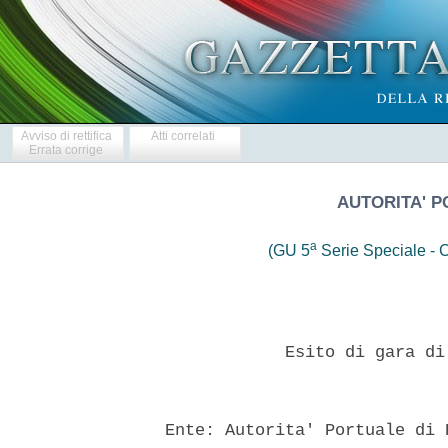
Avviso di rettifica
Atti correlati
Errata corrige
AUTORITA' P
a
(GU 5
Serie Speciale - C
              Esito di gara di
  Ente: Autorita' Portuale di P