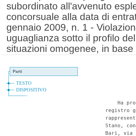
subordinato all'avvenuto esp
concorsuale alla data di entrat
gennaio 2009, n. 1 - Violazione
uguaglianza sotto il profilo del
situazioni omogenee, in base 
data di espletamento della pr
Decreto-legge 10 novembre 20
modificazioni, nella legge 9 ge
comma 1, secondo periodo. - C
(012C0247)
(GU 1
Serie Spec
a
n.27 del 4-7-2012)