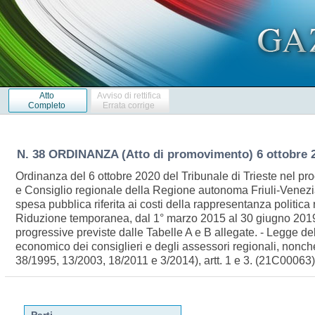
Atto
Avviso di rettifica
Completo
Errata corrige
N. 38 ORDINANZA (Atto di promovimento) 6 ottobre 
Ordinanza del 6 ottobre 2020 del Tribunale di Trieste nel p
e Consiglio regionale della Regione autonoma Friuli-Venezia
spesa pubblica riferita ai costi della rappresentanza politic
Riduzione temporanea, dal 1° marzo 2015 al 30 giugno 2019,
progressive previste dalle Tabelle A e B allegate. - Legge de
economico dei consiglieri e degli assessori regionali, nonche
38/1995, 13/2003, 18/2011 e 3/2014), artt. 1 e 3. (21C00063