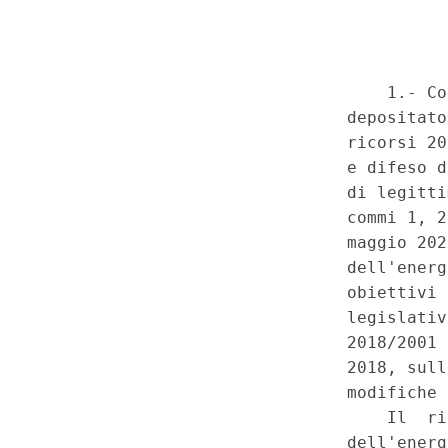
autonoma di Trento - Realizzaz
produzione di biogas nelle are
alimentazione, mediante novell
e sostanze definiti dalla delib
provinciale e con l'utilizzo pre
prodotti dall'azienda che dev
70 per cento del materiale che
Ricorso del Governo - Lamenta
fondamentali nella materia del
e della distribuzione nazionale
competenza esclusiva statale i
dell'ambiente, dell'ecosistema 