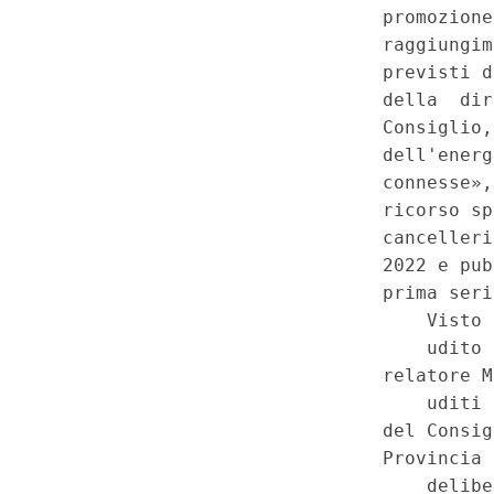
produzione, del trasporto e de
dell'energia - Non fondatezza 
Impianti alimentati da fonti ri
Provincia autonoma di Trento 
dell'installazione di impianti so
Esplicito esonero anche dall'
- Ricorso del Governo - Lament
fondamentali nella materia del
e della distribuzione nazionale
competenza esclusiva statale 
determinazione dei livelli esse
Inammissibilita' della question
alimentati da fonti rinnovabili