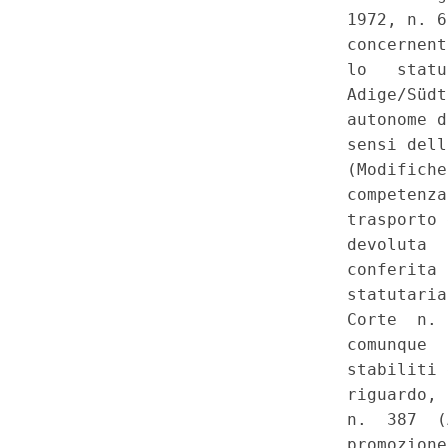
vincoli derivanti dall'ordiname
Inammissibilita' della questio
autonoma di Trento 2 maggio 2
2 e 5; 5; 7, commi 1, 2 e 3; 10
commi primo, secondo, lettere 
speciale per il Trentino-Alto A
numeri 5) e 6). (T-230058)
(G
Costituzionale n.14 del 5-4-2