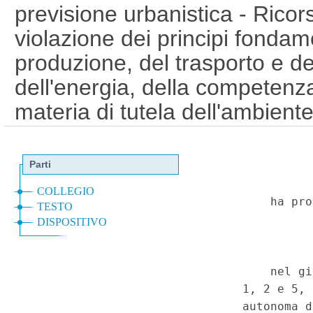
previsione urbanistica - Rico
violazione dei principi fondame
produzione, del trasporto e de
dell'energia, della competenza
materia di tutela dell'ambient
culturali e dei vincoli derivant
comunitario - Inammissibilita'
Impianti alimentati da fonti ri
Provincia autonoma di Trento 
gli impianti con potenza inferi
Assoggettamento alla segnalazi
attivita' (SCIA) - Ricorso del
violazione dei principi fondame