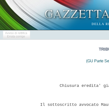
Avviso di rettifica
Errata corrige
TRIB
(GU Parte Se
          Chiusura eredita' gi
  Il sottoscritto avvocato Mau