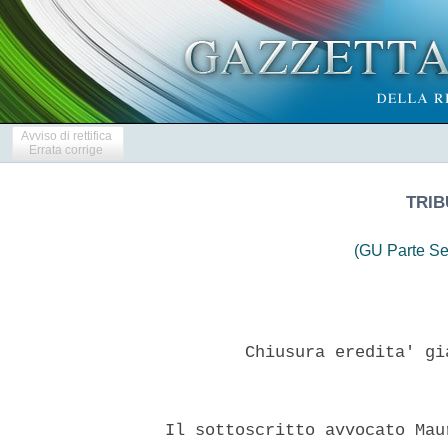
Avviso di rettifica
Errata corrige
TRIB
(GU Parte Se
          Chiusura eredita' gi
  Il sottoscritto avvocato Mau