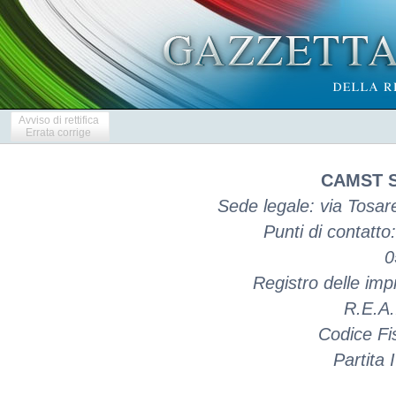
Avviso di rettifica
Errata corrige
CAMST S
Sede legale: via Tosar
Punti di contatto: 
0
Registro delle im
R.E.A.
Codice Fi
Partita