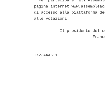
  Per partecipare  all'Assembl
pagina internet www.assembleac
di accesso alla piattaforma de
alle votazioni. 

           Il presidente del c
                         Franc