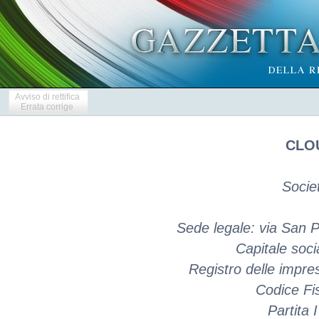
Avviso di rettifica
Errata corrige
CLOU
Socie
Sede legale: via San P
Capitale soci
Registro delle impr
Codice Fi
Partita