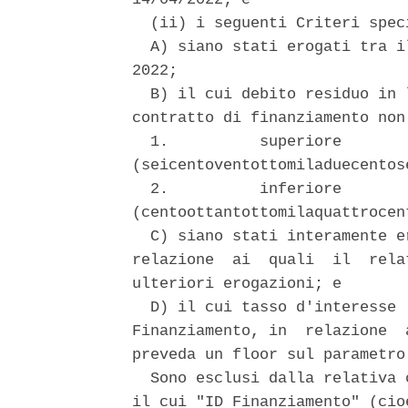
  (ii) i seguenti Criteri speci
  A) siano stati erogati tra i
2022; 

  B) il cui debito residuo in 
contratto di finanziamento non 
  1.          superiore       
(seicentoventottomiladuecentos
  2.          inferiore       
(centoottantottomilaquattrocen
  C) siano stati interamente e
relazione  ai  quali  il  rela
ulteriori erogazioni; e 

  D) il cui tasso d'interesse 
Finanziamento, in  relazione  
preveda un floor sul parametro
  Sono esclusi dalla relativa 
il cui "ID Finanziamento" (cio