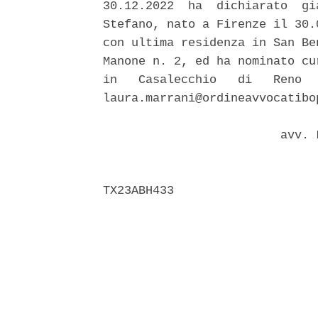
30.12.2022  ha  dichiarato  gi
Stefano, nato a Firenze il 30.
con ultima residenza in San Be
Manone n. 2, ed ha nominato cu
in   Casalecchio   di   Reno  
laura.marrani@ordineavvocatibop
                         avv. 