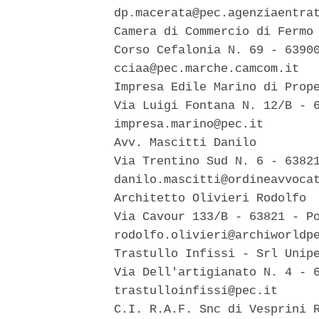
  dp.macerata@pec.agenziaentrat
  Camera di Commercio di Fermo 
  Corso Cefalonia N. 69 - 63900
  cciaa@pec.marche.camcom.it 

  Impresa Edile Marino di Prope
  Via Luigi Fontana N. 12/B - 6
  impresa.marino@pec.it 

  Avv. Mascitti Danilo 

  Via Trentino Sud N. 6 - 63821
  danilo.mascitti@ordineavvocat
  Architetto Olivieri Rodolfo 

  Via Cavour 133/B - 63821 - Po
  rodolfo.olivieri@archiworldpe
  Trastullo Infissi - Srl Unipe
  Via Dell'artigianato N. 4 - 6
  trastulloinfissi@pec.it 

  C.I. R.A.F. Snc di Vesprini R