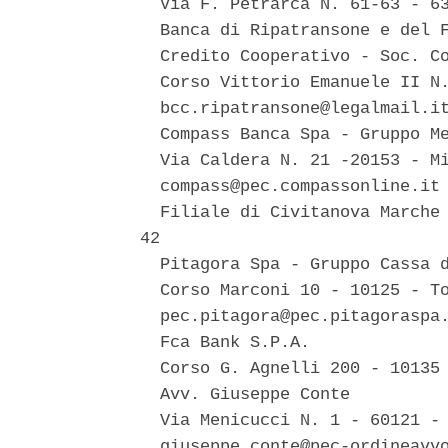
  Via F. Petrarca N. 61-63 - 63
  Banca di Ripatransone e del F
  Credito Cooperativo - Soc. Co
  Corso Vittorio Emanuele II N.
  bcc.ripatransone@legalmail.it
  Compass Banca Spa - Gruppo Me
  Via Caldera N. 21 -20153 - Mi
  compass@pec.compassonline.it 
  Filiale di Civitanova Marche 
42 

  Pitagora Spa - Gruppo Cassa d
  Corso Marconi 10 - 10125 - To
  pec.pitagora@pec.pitagoraspa.
  Fca Bank S.P.A. 

  Corso G. Agnelli 200 - 10135 
  Avv. Giuseppe Conte 

  Via Menicucci N. 1 - 60121 - 
  giuseppe.conte@pec-ordineavvo