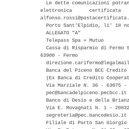
  Le dette comunicazioni potran
elettronica      certificata   
alfonso.rossi@postacertificata.
  Porto Sant'Elpidio, li' 18 no
  ALLEGATO "A" 

  Telepass Spa + Mutuo 

  Cassa di Risparmio di Fermo S
63900 - Fermo 

  direzione.carifermo@legalmail
  Banca del Piceno BCC Credito 
  (Ex Banca di Credito Cooperat
  Via Marziale N. 36 - 63075 - 
  pec@bancadelpiceno.pecbcc.it 
  Banco di Desio e della Brianz
  Via E. Rovagnati N. 1 - 20832
  segreteria@pec.bancodesio.it 
  Filiale di Porto San Giorgio 