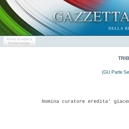
Avviso di rettifica
Errata corrige
TRIB
(GU Parte Se
Nomina curatore eredita' giace
                               