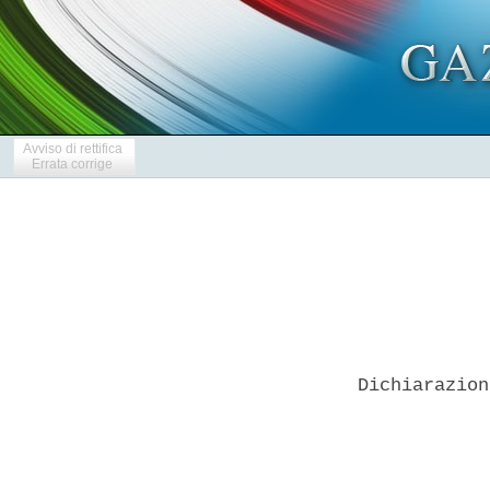
Avviso di rettifica
Errata corrige
Dichiarazion
            