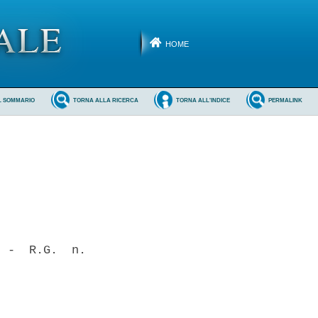
HOME
L SOMMARIO
TORNA ALLA RICERCA
TORNA ALL'INDICE
PERMALINK
 -  R.G.  n.
