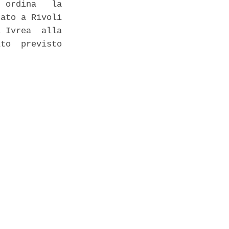
 ordina   la

ato a Rivoli

 Ivrea  alla

to  previsto
