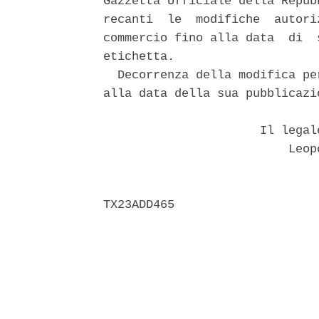
Gazzetta Ufficiale della Repub
recanti  le  modifiche  autori
commercio fino alla data  di  
etichetta. 

  Decorrenza della modifica pe
alla data della sua pubblicazio
                      Il legal
                          Leopo