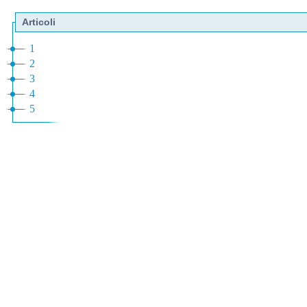
Articoli
1
2
3
4
5