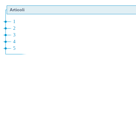
Articoli
1
2
3
4
5