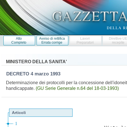
Atto
Avviso di rettifica
Lavori
Direttive U
Completo
Errata corrige
Preparatori
recepite
MINISTERO DELLA SANITA'
DECRETO
4 marzo 1993
Determinazione dei protocolli per la concessione dell'idoneita
handicappate.
(GU Serie Generale n.64 del 18-03-1993)