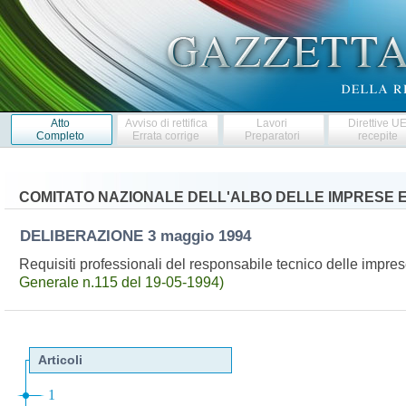
Atto
Avviso di rettifica
Lavori
Direttive U
Completo
Errata corrige
Preparatori
recepite
COMITATO NAZIONALE DELL'ALBO DELLE IMPRESE ES
DELIBERAZIONE
3 maggio 1994
Requisiti professionali del responsabile tecnico delle imprese
Generale n.115 del 19-05-1994)