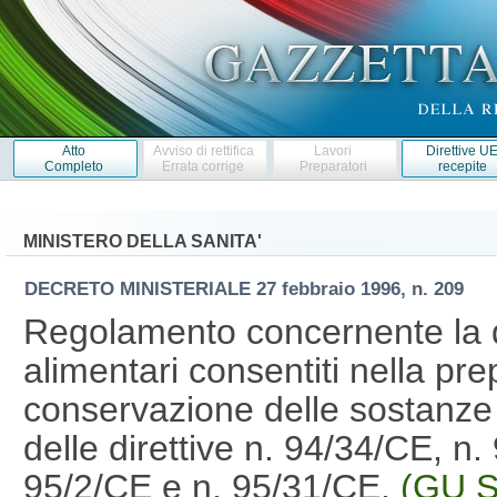
Atto
Avviso di rettifica
Lavori
Direttive U
Completo
Errata corrige
Preparatori
recepite
MINISTERO DELLA SANITA'
DECRETO MINISTERIALE
27 febbraio 1996, n. 209
Regolamento concernente la dis
alimentari consentiti nella pr
conservazione delle sostanze 
delle direttive n. 94/34/CE, n
95/2/CE e n. 95/31/CE.
(GU S