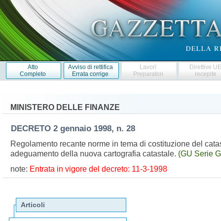
Atto
Avviso di rettifica
Lavori
Direttive U
Completo
Errata corrige
Preparatori
recepite
MINISTERO DELLE FINANZE
DECRETO
2 gennaio 1998, n. 28
Regolamento recante norme in tema di costituzione del catast
adeguamento della nuova cartografia catastale.
(GU Serie G
note:
Entrata in vigore del decreto: 11-3-1998